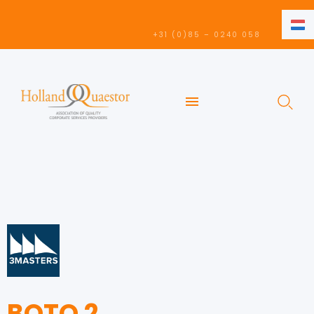
NL
+31 (0)85 – 0240 058
NL
EN
BOTO 2