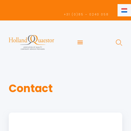
NL
+31 (0)85 – 0240 058
NL
EN
Contact