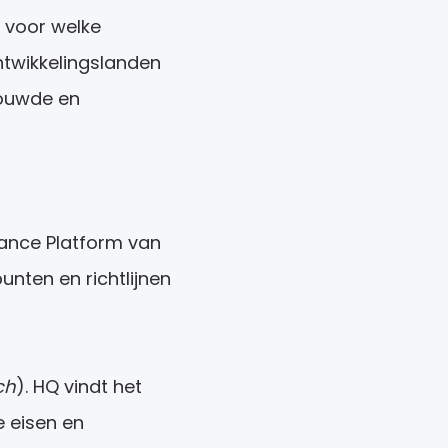
 voor welke
ontwikkelingslanden
rouwde en
iance Platform van
nten en richtlijnen
ch
). HQ vindt het
 eisen en