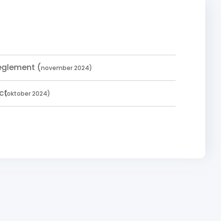
reglement (
november 2024
)
ct
(oktober 2024)