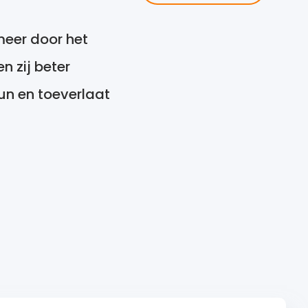
meer door het
n zij beter
un en toeverlaat