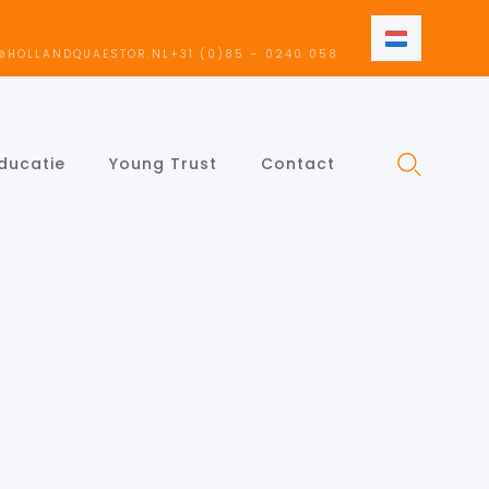
NL
@HOLLANDQUAESTOR.NL
+31 (0)85 – 0240 058
NL
EN
ducatie
Young Trust
Contact