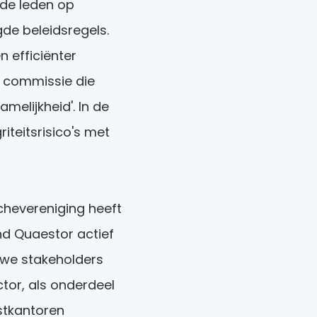
 de leden op
de beleidsregels.
n efficiënter
x commissie die
melijkheid'. In de
iteitsrisico's met
chevereniging heeft
nd Quaestor actief
 we stakeholders
ctor, als onderdeel
ustkantoren