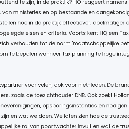
uttend te zijn, in de praktijk? HQ reageert namens
s van ministeries en op bestaande en aangekondig
llen hoe in de praktijk effectiever, doelmatiger e
pgelegde eisen en criteria. Voorts kent HQ een Ta
n zich verhouden tot de norm 'maatschappelijke beta
n om te bepalen wanneer tax planning te hoge integr
spartner voor velen, ook voor niet-leden. De bran
ders, zoals de toezichthouder DNB. Ook zoekt Holla
heverenigingen, opsporingsinstanties en nodigen
 zijn en wat we doen. We laten zien hoe de trustse
ppelijke rol van poortwachter invult en wat de tr