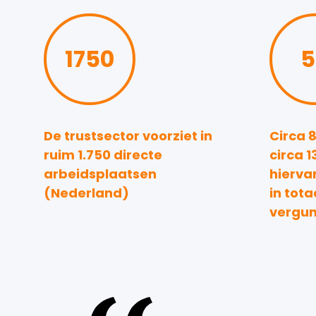
1750
5
De trustsector voorziet in
Circa 
ruim 1.750 directe
circa 
arbeidsplaatsen
hiervan
(Nederland)
in tota
vergu