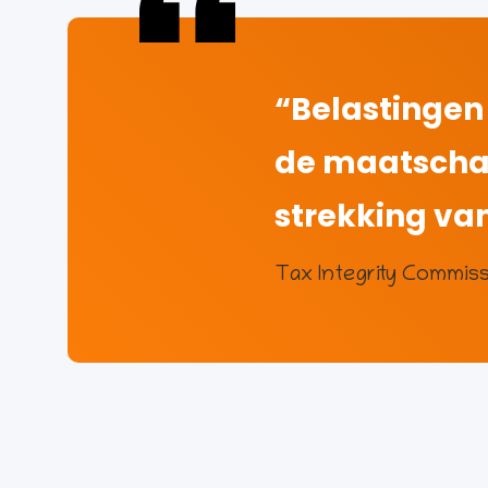
“Belastingen 
de maatschap
strekking va
Tax Integrity Commiss