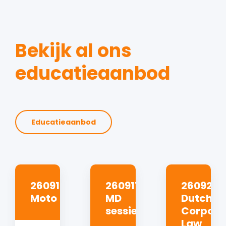
Bekijk al ons
educatieaanbod
Educatieaanbod
260910
260917
260923
Moto
MD
Dutch
sessie
Corpora
Law