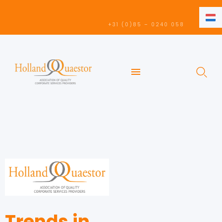
NL
+31 (0)85 – 0240 058
NL
EN
Trends in